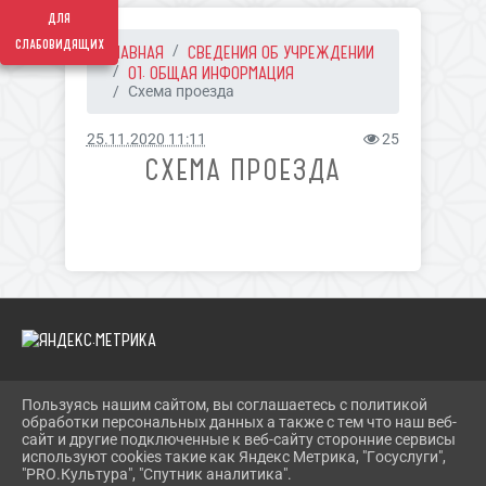
для
слабовидящих
ГЛАВНАЯ
СВЕДЕНИЯ ОБ УЧРЕЖДЕНИИ
01. ОБЩАЯ ИНФОРМАЦИЯ
Схема проезда
25.11.2020 11:11
25
СХЕМА ПРОЕЗДА
Пользуясь нашим сайтом, вы соглашаетесь с политикой
2026 Г. SOLN-MKC.RU
обработки персональных данных а также с тем что наш веб-
ВХОД
сайт и другие подключенные к веб-сайту сторонние сервисы
КАРТА САЙТА
используют cookies такие как Яндекс Метрика, "Госуслуги",
ПОЛИТИКА ОБРАБОТКИ ПЕРСОНАЛЬНЫХ ДАННЫХ
"PRO.Культура", "Спутник аналитика".