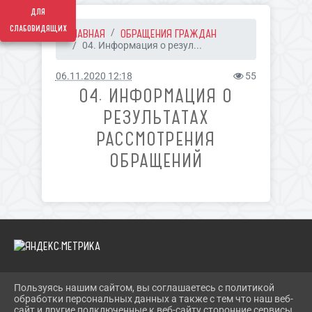
для
слабовидящих
ГЛАВНАЯ
ОБРАЩЕНИЯ ГРАЖДАН
04. Информация о резул...
06.11.2020 12:18
55
04. ИНФОРМАЦИЯ О
РЕЗУЛЬТАТАХ
РАССМОТРЕНИЯ
ОБРАЩЕНИЙ
Пользуясь нашим сайтом, вы соглашаетесь с политикой
2026 Г. SOLN-MKC.RU
обработки персональных данных а также с тем что наш веб-
ВХОД
сайт и другие подключенные к веб-сайту сторонние сервисы