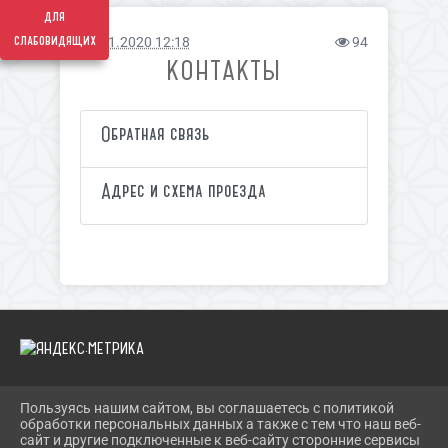
для
слабовидящих
06.11.2020 12:18
94
КОНТАКТЫ
Обратная связь
Адрес и схема проезда
Пользуясь нашим сайтом, вы соглашаетесь с политикой
2026 Г. SOLN-MKC.RU
обработки персональных данных а также с тем что наш веб-
ВХОД
сайт и другие подключенные к веб-сайту сторонние сервисы