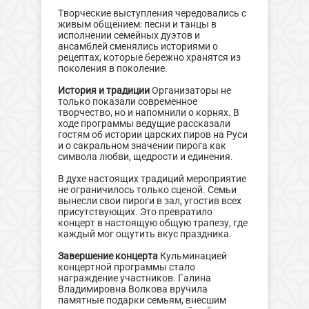
Творческие выступления чередовались с
живым общением: песни и танцы в
исполнении семейных дуэтов и
ансамблей сменялись историями о
рецептах, которые бережно хранятся из
поколения в поколение.
История и традиции
Организаторы не
только показали современное
творчество, но и напомнили о корнях. В
ходе программы ведущие рассказали
гостям об истории царских пиров на Руси
и о сакральном значении пирога как
символа любви, щедрости и единения.
В духе настоящих традиций мероприятие
не ограничилось только сценой. Семьи
вынесли свои пироги в зал, угостив всех
присутствующих. Это превратило
концерт в настоящую общую трапезу, где
каждый мог ощутить вкус праздника.
Завершение концерта
Кульминацией
концертной программы стало
награждение участников. Галина
Владимировна Волкова вручила
памятные подарки семьям, внесшим