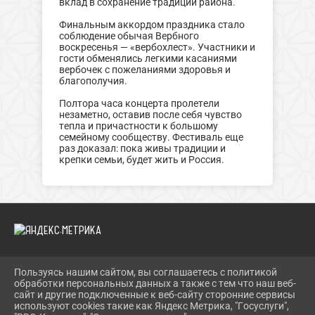
вклад в сохранение традиций района.
Финальным аккордом праздника стало
соблюдение обычая Вербного
воскресенья — «вербохлест». Участники и
гости обменялись легкими касаниями
вербочек с пожеланиями здоровья и
благополучия.
Полтора часа концерта пролетели
незаметно, оставив после себя чувство
тепла и причастности к большому
семейному сообществу. Фестиваль еще
раз доказал: пока живы традиции и
крепки семьи, будет жить и Россия.
Пользуясь нашим сайтом, вы соглашаетесь с политикой
2026 Г. SOLN-MKC.RU
обработки персональных данных а также с тем что наш веб-
ВХОД
сайт и другие подключенные к веб-сайту сторонние сервисы
КАРТА САЙТА
используют cookies такие как Яндекс Метрика, "Госуслуги",
ПОЛИТИКА ОБРАБОТКИ ПЕРСОНАЛЬНЫХ ДАННЫХ