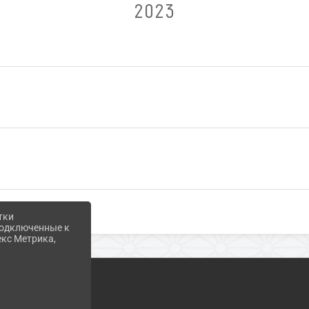
2023
тки
 подключенные к
екс Метрика,