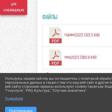
для
слабовидящих
ФАЙЛЫ
годовое2023 (105.5 KiB)
свод2023 (380.9 KiB)
Скачать все
Пользуясь нашим сайтом, вы соглашаетесь с политикой обрабо
персональных данных а также с тем что наш веб-сайт и другие
веб-сайту сторонние сервисы используют cookies такие как Янд
"Госуслуги", "PRO.Культура", "Спутник аналитика".
Подробнее
Подтверждаю