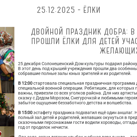
25.12.2025 - ЁЛКИ
ДВОЙНОЙ ПРАЗДНИК ДОБРА: В
ПРОШЛИ ЁЛКИ ДЛЯ ДЕТЕЙ УЧА
ЖЕЛАЮЩИ
25 декабря Солонешенский Дом культуры подарил району
В этот день под крышей учреждения прошли два особенн
собравшие полные залы юных зрителей и их родителей.
В 12:00
стартовала специальная праздничная программа д
специальной военной операции. Ребятишек, для которых 
важны, привезли со всех уголков района. Для них артис
сказку с Дедом Морозом, Снегурочкой и любимыми героям
забытое ощущение беззаботного детства и волшебства.
В 15:00
эстафету праздника подхватил ещё один аншлаг. 
полный зал детей и родителей, желавших окунуться в пр
сказочными персонажами гости водили хороводы, отгады
год от проделок нечисти.