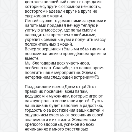
достался волшебный пакет с нарядами,
которые супруги с огромной нежность,
восторгом надевали друг на друга не
сдерживая эмоции.
Легкий фуршет с домашними закусками и
напитками придавал вечеру теплую и
уютную атмосферу, где папы смогли
насладиться временем с любимыми,
укрепить семейные узы и получить массу
положительных эмоций.
Вечер завершился тёплыми объятиями и
воспоминаниями о проведённом времени
вместе.
Мы благодарим всех участников,
особенно пап. Спасибо, что нашли время
посетить наше мероприятие. Ждём с
нетерпением следующей встречи!🫶🥰
Поздравляем всех с Днем отца! Этот
праздник посвящен всем папам,
дедушкам и мужчинам, которые играют
важную роль в воспитании детей. Пусть
ваша жизнь будет наполнена радостью,
гордостью за достижения ваших детей и
ощущением счастья от осознания своей
значимости в их жизни. Желаем вам
крепкого здоровья, успехов во всех
начинаниях и много счастливых