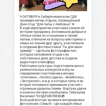
9 ОКТЯБРЯ в Сибирячихинском СДК
проведен вечер отдыха, посвящённый
Дню отца “Для папы с любовью”.♥️
В ходе мероприятия участники узнали об
истории праздника, вспоминали добрые и
тёплые слова по отношению к своим
папам, отвечали на вопросы викторины о
семье на знание друг друга, участвовали
в создании фотовыставки" Ты для меня
пример" – где были фотографии пап ,
которые напомнили отцам о их
собственных днях детства и создали
радостную атмосферу.
Работники культуры подготовили много
увлекательных конкурсов и игр на
определение счастливчика вечера :
«Ключики», «Колесо удачи», «Бомбочка»,
«Экстрасенс» и м.д. в которых папы и их
вторая половинка принимали участие с
огромным удовольствием. Фортуна удачи
и конечно же приз улыбнулись Табунцову
Василию! ПОЗДРАВЛЯЕМ!🎁
Большой восторг вызвала инсценировка
фотосессии «СемьЯ»- где каждой семье