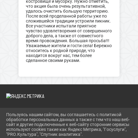
костровище и мусорку. Нужно отметить,
что акция была очень результативной,
удалось очистить большую территорию.
После всей проделанной работы уже по
сложившейся традиции устроили пикник.
Все участники испытали приятное
чувство удовлетворения от совершенного
доброго дела, а также от совместного
время провождения. Большая просьба!!!
Уважаемые жители и гости села! Бережно
относитесь к родной природе, что
находится вокруг нас, тем более
сделанное своими руками.
Пользуясь нашим сайтом, вы соглашаетесь с политикой
2026 Г. SOLN-MKC.RU
обработки персональных данных а также с тем что наш веб-
ВХОД
сайт и другие подключенные к веб-сайту сторонние сервисы
КАРТА САЙТА
используют cookies такие как Яндекс Метрика, "Госуслуги",
ПОЛИТИКА ОБРАБОТКИ ПЕРСОНАЛЬНЫХ ДАННЫХ
"PRO.Культура", "Спутник аналитика".