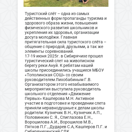
Туристский слёт – одна из самых
действенных форм пропаганды туризма и
здорового образа жизни, повышения
физического развития школьников и
укрепления их здоровья, организации
досуга молодёжи. Главная
притягательная сила туристского слёта –
общение с природой, друзьями, а так же
элементы соревнований.
17-19 июня 2025г. в Сибирячихе прошел
туристический слет на живописном
берегу реки Ануй. К ребятам нашей
школы присоединились учащиеся МБОУ
«Тополинская СОШ» со своим
руководителем Лихобабиным Г.В.
Организатором этого незабываемого
мероприятия выступила руководитель
школьного отделения «Движение
Первых» Кашперова М.Н. Активное
участие в подготовке и проведении слета
приняли неравнодушные к делам школы
родители: Кузнечик В.Н., Кузнечик А.П.,
Половинкин С. Я., Спиглазова Е.Н.,
Ворошилова А.И., Ворошилов М.В.,
Пятков П.Г., Дударев С.А, Кашперов П.Г. и
Сибирячихинский СДК.