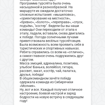
Программа турслёта была очень
насыщенной и разнообразной. На
маршруте их ожидали достаточно
сложные испытания: «мышеловка»,
«ориентирование на местности»,
«бревно», «болото», «переправа», «спуск,
подъём», "костер". Видели бы вы наши
команды! Они переходили от этапа к
этапу, падали, вставали, снова двигались
к победе. Погода солнечными лучами
приветствовала весёлых турслётовцев.
Была возможность всем проявить себя в
туристических и спортивных навыках.
Ребята справились со всем на «отлично»,
а самое главное очень подружились друг
с другом.
Масса эмоций, адреналина, позитива,
улыбок! Банька, волейбол, гитара,
рассвет, закат, костëр, чай, палатка,
друзья, победа!
В общекомандном зачёте победу
одержала команда из Сибирячихи
«Молния».
Ну, вот и все. Каждый получил отличное
настроение, боевой настрой и заряд
бодрости на новую встречу в следующем
году!