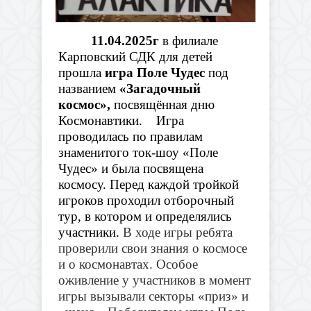
11.04.2025г
в филиале
Карповский СДК для детей
прошла
игра Поле Чудес
под
названием
«Загадочный
космос»,
посвящённая дню
Космонавтики.
Игра
проводилась по правилам
знаменитого ток-шоу «Поле
Чудес» и была посвящена
космосу.
Перед каждой тройкой
игроков проходил отборочный
тур, в котором и определялись
участники.
В ходе игры ребята
проверили свои знания о космосе
и о космонавтах. Особое
оживление у участников в момент
игры вызывали секторы «приз» и