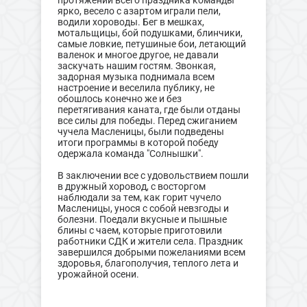
протяжении всего праздника команды
ярко, весело с азартом играли пели,
водили хороводы. Бег в мешках,
мотальщицы, бой подушками, блинчики,
самые ловкие, петушиные бои, летающий
валенок и многое другое, не давали
заскучать нашим гостям. Звонкая,
задорная музыка поднимала всем
настроение и веселила публику, не
обошлось конечно же и без
перетягивания каната, где были отданы
все силы для победы. Перед сжиганием
чучела Масленицы, были подведены
итоги программы в которой победу
одержала команда "Солнышки".
В заключении все с удовольствием пошли
в дружный хоровод, с восторгом
наблюдали за тем, как горит чучело
Масленицы, унося с собой невзгоды и
болезни. Поедали вкусные и пышные
блины с чаем, которые приготовили
работники СДК и жители села. Праздник
завершился добрыми пожеланиями всем
здоровья, благополучия, теплого лета и
урожайной осени.