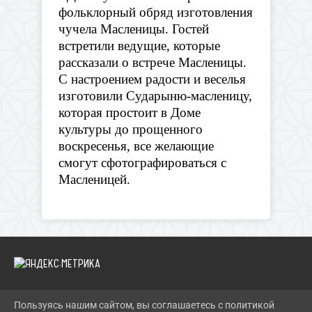
фольклорный обряд изготовления
чучела Масленицы. Гостей
встретили ведущие, которые
рассказали о встрече Масленицы.
С настроением радости и веселья
изготовили Сударыню-масленицу,
которая простоит в Доме
культуры до прощенного
воскресенья, все желающие
смогут сфотографироваться с
Масленицей.
Пользуясь нашим сайтом, вы соглашаетесь с политикой
2026 Г. SOLN-MKC.RU