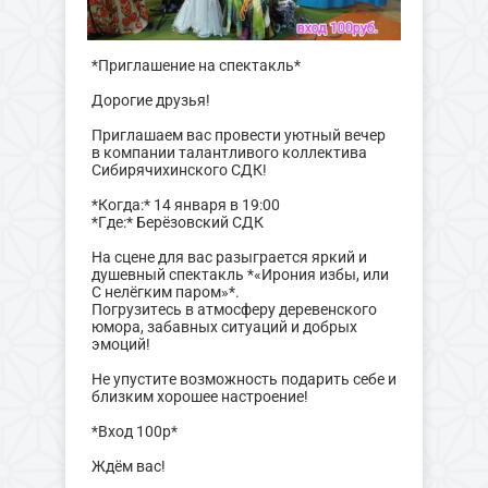
*Приглашение на спектакль*
Дорогие друзья!
Приглашаем вас провести уютный вечер
в компании талантливого коллектива
Сибирячихинского СДК!
*Когда:* 14 января в 19:00
*Где:* Берёзовский СДК
На сцене для вас разыграется яркий и
душевный спектакль *«Ирония избы, или
С нелёгким паром»*.
Погрузитесь в атмосферу деревенского
юмора, забавных ситуаций и добрых
эмоций!
Не упустите возможность подарить себе и
близким хорошее настроение!
*Вход 100р*
Ждём вас!