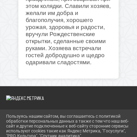
этом колядки. Славили хозяев,
желали им добра и
благополучия, хорошего
урожая, здоровья и радости,
вручули Рождественские
открытки, сделанные своими
руками. Хозяева встречали
гостей добродушно и щедро
одаривали сладостями.
Пользуясь нашим сайтом, вы соглашаетесь с политикой
2026 Г. SOLN-MKC.RU
обработки персональных данных а также с тем что наш веб-
ВХОД
сайт и другие подключенные к веб-сайту сторонние сервисы
КАРТА САЙТА
используют cookies такие как Яндекс Метрика, "Госуслуги",
ПОЛИТИКА ОБРАБОТКИ ПЕРСОНАЛЬНЫХ ДАННЫХ
"PRO.Культура", "Спутник аналитика".