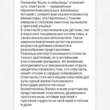
Название "Быль и небылицы" отражает
суть спектакля — гармоничное
переплетение реальных жизненных
историй с элементами сказки и вымысла.
Миниатюры, поставленные с тонким
юмором и глубоким смыслом, вызывали
у зрителей улыбки.
В спектакле участвовали как детские, так
и взрослые танцевальные коллективы, а
также вокальные исполнители. Такое
широкое вовлечение артистов разных
возрастов добавило живости и
разнообразия представлению.
Пожилые жители Солонешного стали не
только зрителями, но и активными
участниками праздника. Их внимание,
аплодисменты и эмоциональная отдача
свидетельствовали о том, что спектакль
нашёл отклик в сердцах собравшихся.
Спектакль стал настоящим событием для
культурной жизни Солонешного.
Благодаря работе Натальи
Валентиновны Валюс и всем участникам,
представление получилось душевным и
трогательным, оставив зрителей с
чувством гордости за свой край и теплом
в душе.