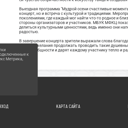
Выездная программа "Мудрой осени счастливые моменты"
концерт, но и встреча с культурой и традициями. Мероп
поколениями, где каждый мог найти что-то родное и бли
стороны организаторов и участников. МБУК МФКЦ показ
делиться культурными ценностями, ведь именно они на
радостью.
В завершение концерта зрители выражали слова благода
также пожелания продолжать проводить такие душевны
тки
чувство общности и дарят каждому участнику тепло и ра
 подключенные к
екс Метрика,
ВХОД
КАРТА САЙТА