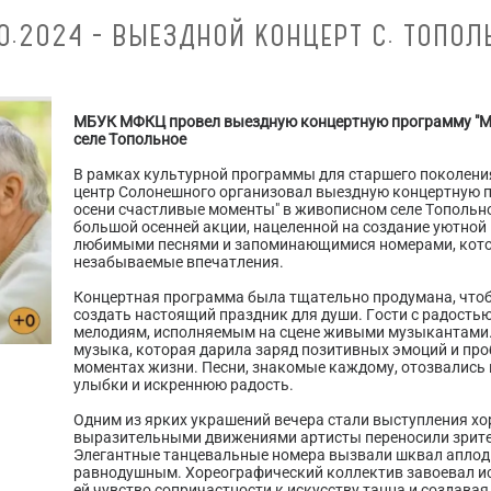
10.2024 - ВЫЕЗДНОЙ КОНЦЕРТ С. ТОПОЛ
МБУК МФКЦ провел выездную концертную программу "Му
селе Топольное
В рамках культурной программы для старшего поколен
центр Солонешного организовал выездную концертную 
осени счастливые моменты" в живописном селе Топольно
большой осенней акции, нацеленной на создание уютной
любимыми песнями и запоминающимися номерами, котор
незабываемые впечатления.
Концертная программа была тщательно продумана, чтоб
создать настоящий праздник для души. Гости с радост
мелодиям, исполняемым на сцене живыми музыкантами.
музыка, которая дарила заряд позитивных эмоций и пр
моментах жизни. Песни, знакомые каждому, отозвались 
улыбки и искреннюю радость.
Одним из ярких украшений вечера стали выступления х
выразительными движениями артисты переносили зрител
Элегантные танцевальные номера вызвали шквал аплоди
равнодушным. Хореографический коллектив завоевал и
ей чувство сопричастности к искусству танца и создава