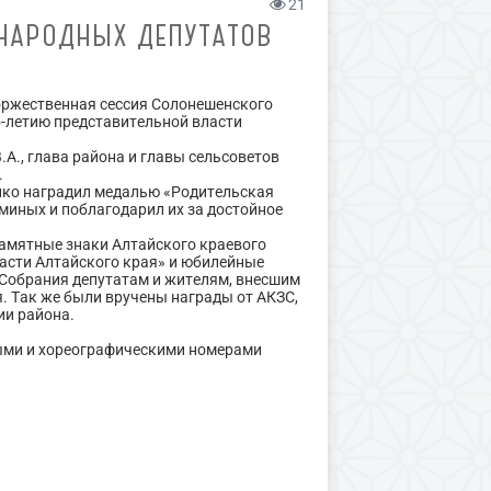
21
 НАРОДНЫХ ДЕПУТАТОВ
оржественная сессия Солонешенского
5-летию представительной власти
.А., глава района и главы сельсоветов
.
нко
наградил медалью «Родительская
миных и поблагодарил их за достойное
амятные знаки Алтайского краевого
асти Алтайского края» и юбилейные
 Собрания депутатам и жителям, внесшим
. Так же были вручены награды от АКЗС,
ии района.
ыми и хореографическими номерами