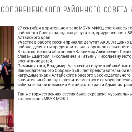
Я СОЛОНЕШЕНСКОГО РАЙОННОГО СОВЕТА
27 сентября в зрительном зале МБУК МФКЦ состоялась т
районного Совета народных депутатов, приуроченная к 8
Алтайского края.
Участие в работе сессии приняли: депутат АКЗС Лещенко В
района, депутаты представительных органов сельсоветов
В торжественной обстановке Владимир Алексеевич Леще
слава» Дмитрия Николаевича и Татьяну Николаевну Исто
воспитание детей.
Помимо этого, Владимир Алексеевич вручил юбилейные п
Законодательного Собрания «85 лет представительной вл
нагрудные знаки Алтайского краевого Законодательного
значительный вклад в развитие местного самоуправления
избирательной комиссии Алтайского края и Администрац
Так же торжественная сессия была скрашена музыкальн
коллективов МБУК МФКЦ.