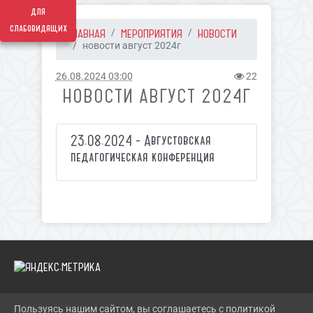
для
слабовидящих
ГЛАВНАЯ
МЕРОПРИЯТИЯ
НОВОСТИ
новости август 2024г
26.08.2024 03:00
22
НОВОСТИ АВГУСТ 2024Г
23.08.2024 - Августовская
педагогическая конференция
Пользуясь нашим сайтом, вы соглашаетесь с политикой
2026 Г. SOLN-MKC.RU