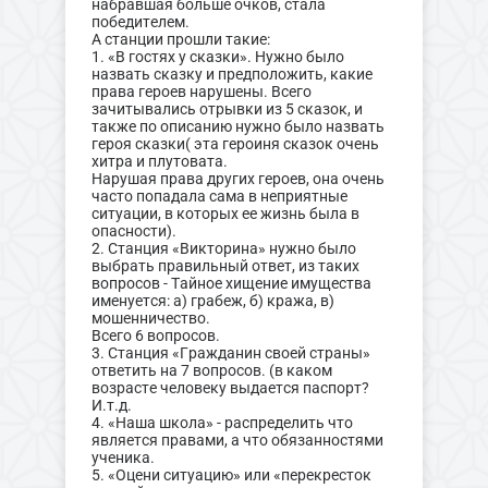
набравшая больше очков, стала
победителем.
А станции прошли такие:
1. «В гостях у сказки». Нужно было
назвать сказку и предположить, какие
права героев нарушены. Всего
зачитывались отрывки из 5 сказок, и
также по описанию нужно было назвать
героя сказки( эта героиня сказок очень
хитра и плутовата.
Нарушая права других героев, она очень
часто попадала сама в неприятные
ситуации, в которых ее жизнь была в
опасности).
2. Станция «Викторина» нужно было
выбрать правильный ответ, из таких
вопросов - Тайное хищение имущества
именуется: а) грабеж, б) кража, в)
мошенничество.
Всего 6 вопросов.
3. Станция «Гражданин своей страны»
ответить на 7 вопросов. (в каком
возрасте человеку выдается паспорт?
И.т.д.
4. «Наша школа» - распределить что
является правами, а что обязанностями
ученика.
5. «Оцени ситуацию» или «перекресток