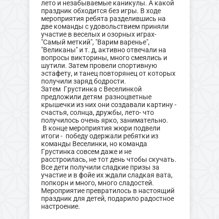
лето и незабываемые каникулы. А какой
праздник обходится без игры. В ходе
мероприятия ребята разделившись на
две команды с удовольствием приняли
участие в веселых и озорных играх-
"Самый меткий", "Варим варенье",
"Великаны" и т. д, активно отвечали на
вопросы викторины, много смеялись и
шутили. Затем провели спортивную
эстафету, и танец повторянец от которых
получили заряд бодрости.
Затем Грустинка с Веселинкой
предложили детям разноцветные
крышечки из них они создавали картину -
счастья, солнца, дружбы, лето- что
получилось очень ярко, занимательно.
В конце мероприятия жюри подвели
итоги - победу одержали ребятки из
команды Веселинки, но команда
Грустинка совсем даже и не
расстроилась, не тот день чтобы скучать.
Все дети получили сладкие призы за
участие и в фойе их ждали сладкая вата,
попкорн и много, много сладостей.
Мероприятие превратилось в настоящий
праздник для детей, подарило радостное
настроение.