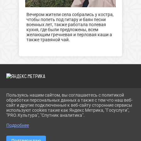
Вечером жители села собрались у костра,
чтобы попеть под гитару и баян песни
военных лет, также работала полевая
кухня, где были предложены, всем
желающим гречневая и перловая каши а
также травяной чай.
Пользуясь нашим сайтом, вы соглашаетесь с политикой
2026 Г. SOLN-MKC.RU
обработки персональных данных а также с тем что наш веб-
ВХОД
сайт и другие подключенные к веб-сайту сторонние сервисы
КАРТА САЙТА
используют cookies такие как Яндекс Метрика, "Госуслуги",
ПОЛИТИКА ОБРАБОТКИ ПЕРСОНАЛЬНЫХ ДАННЫХ
"PRO.Культура", "Спутник аналитика".
Подробнее
СДЕЛАНО НА KUBCMS
РАЗРАБОТКА И ПОДДЕРЖКА
Подтверждаю