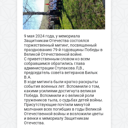
9 мая 2024 года, у мемориала
Защитникам Отечества состоялся
торжественный митинг, посвященный
празднованию 79-й годовщины Победы в
Великой Отечественной войне.
С приветственным словом ко всем
собравшимся обратились глава
администрации Ступакова Л,В.,
председатель совета ветеранов Билык
В.А.
В ходе митинга были кратко раскрыты
события военных лет. Вспомнили о том,
какими усилиями достигнута великая
Победа. Вспомнили и о великой роли
тружеников тыла, о судьбах детей войны.
Присутствующие почтили минутой
молчания всех погибших в годы Великой
Отечественной войны и возложили цветы
и венки к мемориалу Защитникам
Отечества.