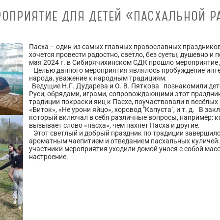
ЕРОПРИЯТИЕ ДЛЯ ДЕТЕЙ «ПАСХАЛЬНОЙ Р
Пасха – один из самых главных православных праздников
хочется провести радостно, светло, без суеты, душевно и
мая 2024 г. в Сибирячихинском СДК прошло мероприятие 
Целью данного мероприятия являлось пробуждение интер
народа, уважение к народным традициям.
Ведущие Н.Г. Дударева и О. В. Пяткова познакомили дет
Руси, обрядами, играми, сопровождающими этот праздник
традиции покраски яиц к Пасхе, поучаствовали в весёлых 
«Биток», «Не урони яйцо», хоровод "Капуста", и т. д. В з
который включал в себя различные вопросы, например: ка
вызывает слово «пасха», чем пахнет Пасха и другие.
Этот светлый и добрый праздник по традиции завершилс
ароматным чаепитием и отведанием пасхальных куличей
участники мероприятия уходили домой унося с собой мас
настроение.