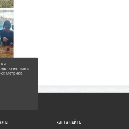
тки
 подключенные к
екс Метрика,
ВХОД
КАРТА САЙТА