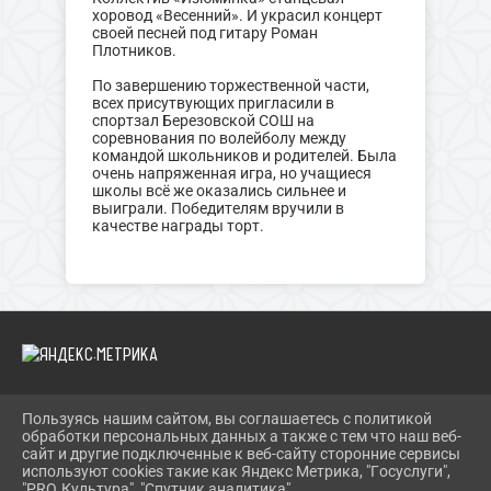
хоровод «Весенний». И украсил концерт
своей песней под гитару Роман
Плотников.
По завершению торжественной части,
всех присутвующих пригласили в
спортзал Березовской СОШ на
соревнования по волейболу между
командой школьников и родителей. Была
очень напряженная игра, но учащиеся
школы всё же оказались сильнее и
выиграли. Победителям вручили в
качестве награды торт.
Пользуясь нашим сайтом, вы соглашаетесь с политикой
2026 Г. SOLN-MKC.RU
обработки персональных данных а также с тем что наш веб-
ВХОД
сайт и другие подключенные к веб-сайту сторонние сервисы
КАРТА САЙТА
используют cookies такие как Яндекс Метрика, "Госуслуги",
ПОЛИТИКА ОБРАБОТКИ ПЕРСОНАЛЬНЫХ ДАННЫХ
"PRO.Культура", "Спутник аналитика".