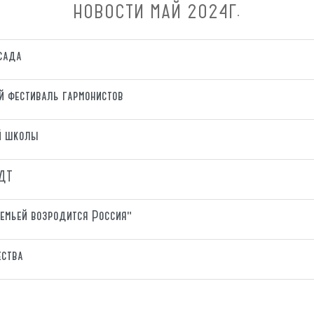
НОВОСТИ МАЙ 2024Г.
сада
 фестиваль гармонистов
й школы
ЦДТ
емьей возродится Россия"
ества