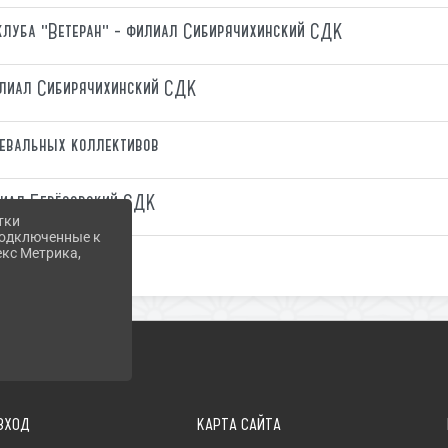
клуба "Ветеран" - филиал Сибирячихинский СДК
илиал Сибирячихинский СДК
цевальных коллективов
иал Берёзовский СДК
тки
 подключенные к
екс Метрика,
ВХОД
КАРТА САЙТА