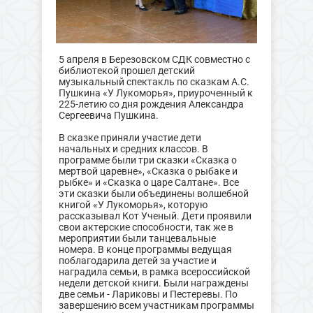
5 апреля в Березовском СДК совместно с
библиотекой прошел детский
музыкальный спектакль по сказкам А.С.
Пушкина «У Лукоморья», приуроченный к
225-летию со дня рождения Александра
Сергеевича Пушкина.
В сказке приняли участие дети
начальных и средних классов. В
программе были три сказки «Сказка о
мертвой царевне», «Сказка о рыбаке и
рыбке» и «Сказка о царе Салтане». Все
эти сказки были объединены волшебной
книгой «У Лукоморья», которую
рассказывал Кот Ученый. Дети проявили
свои актерские способности, так же в
мероприятии были танцевальные
номера. В конце программы ведущая
поблагодарила детей за участие и
наградила семьи, в рамка всероссийской
недели детской книги. Были награждены
две семьи - Лариковы и Пестеревы. По
завершению всем участникам программы