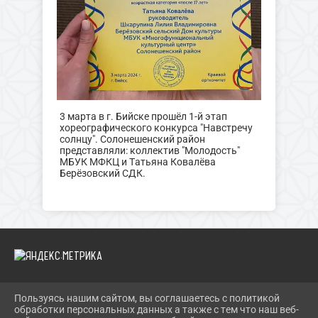
3 марта в г. Бийске прошёл 1-й этап
хореографического конкурса "Навстречу
солнцу". Солонешенский район
представляли: коллектив "Молодость"
МБУК МФКЦ и Татьяна Ковалёва
Берёзовский СДК.
Пользуясь нашим сайтом, вы соглашаетесь с политикой
2026 Г. SOLN-MKC.RU
обработки персональных данных а также с тем что наш веб-
ВХОД