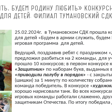
ИТЬ, БУДЕМ РОДИНУ ЛЮБИТЬ» КОНКУРС
ДЛЯ ДЕТЕЙ. ФИЛИАЛ ТУМАНОВСКИЙ СД
25.02.2024г. в Тумановском СДК прошла 
для детей «Будем в армии служить, будем
игровая программа для детей.
Ведущий, поздравив ребят с праздником «
предложил разбиться на 2 команды, для уч
прошло 10 конкурсов; в первом конкурсе 
«Защитник»
по наборам букв, выданных 
«приводили палубу в
порядок»
- с закрыт
(шишки) за 1 минуту по количеству собра
команда победитель. В конкурсе «
художн
хорошо нарисовали танк. Во всех конкурсах
игровых команды работали слаженно, дру
защитникам Отечества. По итогу победила