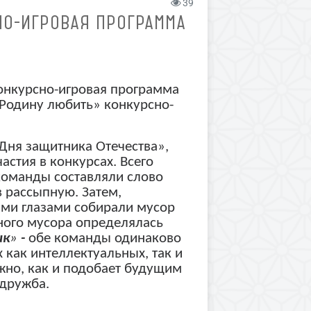
39
НО-ИГРОВАЯ ПРОГРАММА
К
конкурсно-игровая программа
 Родину любить»
конкурсно-
Дня защитника Отечества»,
астия в конкурсах. Всего
команды составляли слово
в рассыпную. Затем,
ыми глазами собирали мусор
нного мусора определялась
ик
»
-
обе команды одинаково
 как интеллектуальных, так и
жно, как и подобает будущим
 дружба.