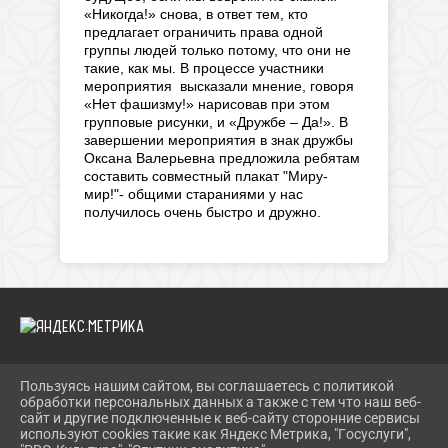
«Никогда!» снова, в ответ тем, кто
предлагает ограничить права одной
группы людей только потому, что они не
такие, как мы. В процессе участники
мероприятия высказали мнение, говоря
«Нет фашизму!» нарисовав при этом
групповые рисунки, и «Дружбе – Да!». В
завершении мероприятия в знак дружбы
Оксана Валерьевна предложила ребятам
составить совместный плакат "Миру-
мир!"- общими стараниями у нас
получилось очень быстро и дружно.
Пользуясь нашим сайтом, вы соглашаетесь с политикой
2026 Г. SOLN-MKC.RU
обработки персональных данных а также с тем что наш веб-
ВХОД
сайт и другие подключенные к веб-сайту сторонние сервисы
КАРТА САЙТА
используют cookies такие как Яндекс Метрика, "Госуслуги",
ПОЛИТИКА ОБРАБОТКИ ПЕРСОНАЛЬНЫХ ДАННЫХ