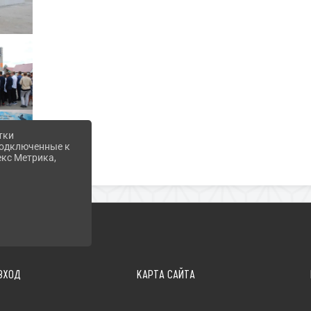
тки
 подключенные к
екс Метрика,
ВХОД
КАРТА САЙТА