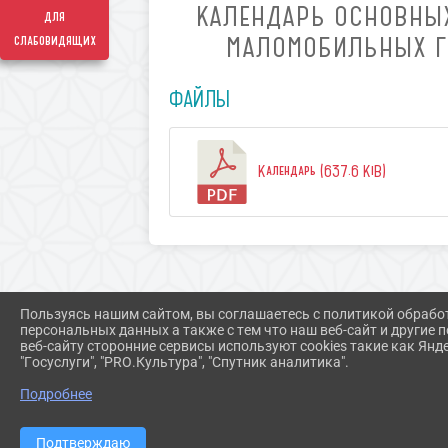
КАЛЕНДАРЬ ОСНОВНЫХ
для
МАЛОМОБИЛЬНЫХ ГР
слабовидящих
ФАЙЛЫ
Календарь (637.6 KiB)
Пользуясь нашим сайтом, вы соглашаетесь с политикой обрабо
персональных данных а также с тем что наш веб-сайт и другие
веб-сайту сторонние сервисы используют cookies такие как Янд
"Госуслуги", "PRO.Культура", "Спутник аналитика".
Подробнее
Подтверждаю