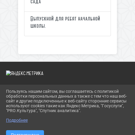
сада
Выпускной для ребят начальной
школы.
Пользуясь нашим сайтом, вы соглашаетесь с политикой
2026 Г. SOLN-MKC.RU
обработки персональных данных а также с тем что наш веб-
ВХОД
сайт и другие подключенные к веб-сайту сторонние сервисы
КАРТА САЙТА
используют cookies такие как Яндекс Метрика, "Госуслуги",
ПОЛИТИКА ОБРАБОТКИ ПЕРСОНАЛЬНЫХ ДАННЫХ
"PRO.Культура", "Спутник аналитика".
Подробнее
СДЕЛАНО НА KUBCMS
РАЗРАБОТКА И ПОДДЕРЖКА